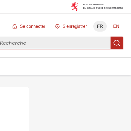
Se connecter
S'enregistrer
FR
EN
chercher des données
Re