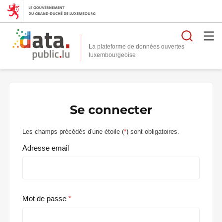
Reche
La plateforme de données ouvertes
Se connecter
Les champs précédés d'une étoile (
*
) sont obligatoires.
Adresse email
Mot de passe