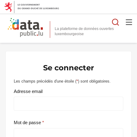
Reche
La plateforme de données ouvertes
Se connecter
Les champs précédés d'une étoile (
*
) sont obligatoires.
Adresse email
Mot de passe