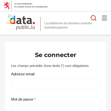
Reche
La plateforme de données ouvertes
Se connecter
Les champs précédés d'une étoile (
*
) sont obligatoires.
Adresse email
Mot de passe