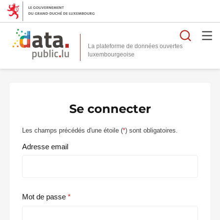
Reche
La plateforme de données ouvertes
Se connecter
Les champs précédés d'une étoile (
*
) sont obligatoires.
Adresse email
Mot de passe