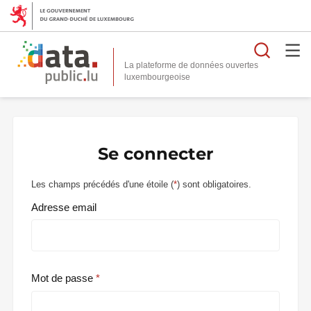
Reche
La plateforme de données ouvertes
Se connecter
Les champs précédés d'une étoile (
*
) sont obligatoires.
Adresse email
Mot de passe