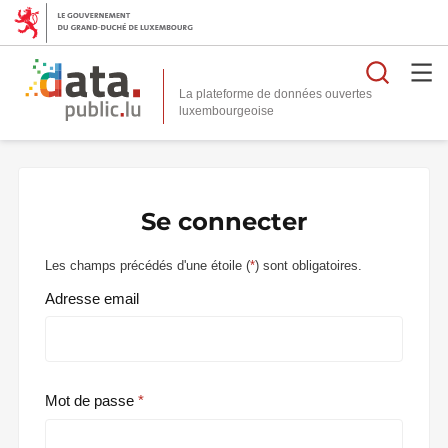
Reche
La plateforme de données ouvertes
Se connecter
Les champs précédés d'une étoile (
*
) sont obligatoires.
Adresse email
Mot de passe