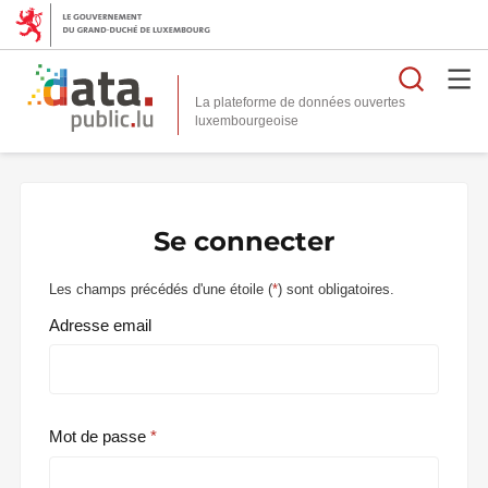
Reche
La plateforme de données ouvertes
Se connecter
Les champs précédés d'une étoile (
*
) sont obligatoires.
Adresse email
Mot de passe