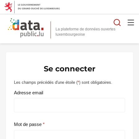
Reche
La plateforme de données ouvertes
Se connecter
Les champs précédés d'une étoile (
*
) sont obligatoires.
Adresse email
Mot de passe