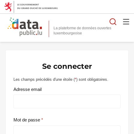
Reche
La plateforme de données ouvertes
Se connecter
Les champs précédés d'une étoile (
*
) sont obligatoires.
Adresse email
Mot de passe