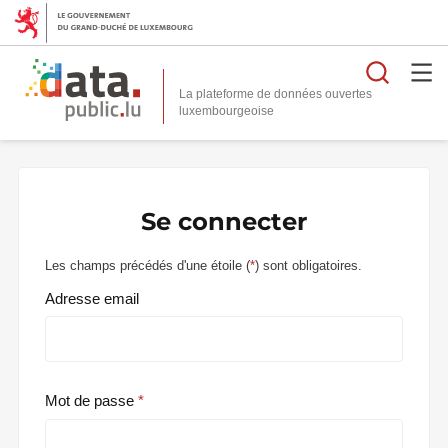
Reche
La plateforme de données ouvertes
Se connecter
Les champs précédés d'une étoile (
*
) sont obligatoires.
Adresse email
Mot de passe