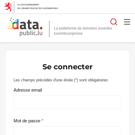
Reche
La plateforme de données ouvertes
Se connecter
Les champs précédés d'une étoile (
*
) sont obligatoires.
Adresse email
Mot de passe