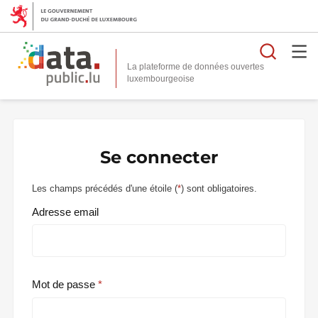
Reche
La plateforme de données ouvertes
Se connecter
Les champs précédés d'une étoile (
*
) sont obligatoires.
Adresse email
Mot de passe