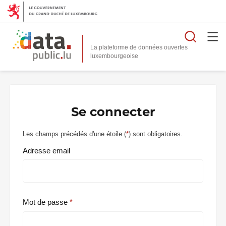
Reche
La plateforme de données ouvertes
Se connecter
Les champs précédés d'une étoile (
*
) sont obligatoires.
Adresse email
Mot de passe