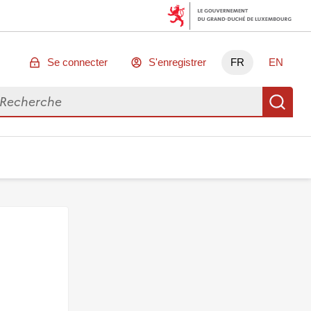
Se connecter
S'enregistrer
FR
EN
chercher des données
Re