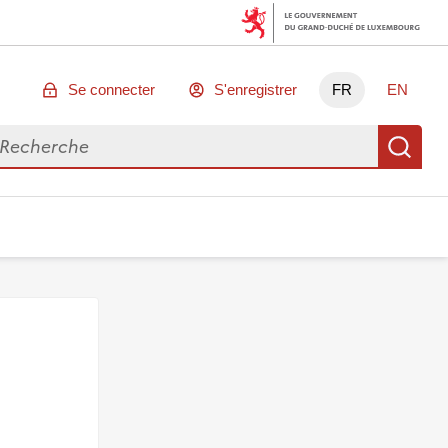
Se connecter
S'enregistrer
FR
EN
chercher des données
Re