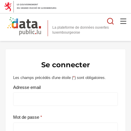
Reche
La plateforme de données ouvertes
Se connecter
Les champs précédés d'une étoile (
*
) sont obligatoires.
Adresse email
Mot de passe