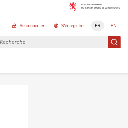
Se connecter
S'enregistrer
FR
EN
chercher des données
Re