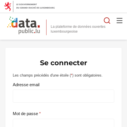
Reche
La plateforme de données ouvertes
Se connecter
Les champs précédés d'une étoile (
*
) sont obligatoires.
Adresse email
Mot de passe