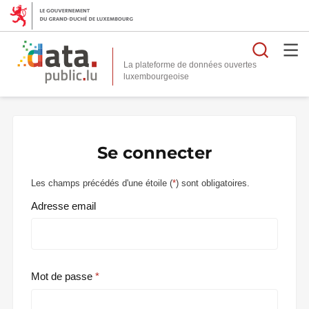
Reche
La plateforme de données ouvertes
Se connecter
Les champs précédés d'une étoile (
*
) sont obligatoires.
Adresse email
Mot de passe