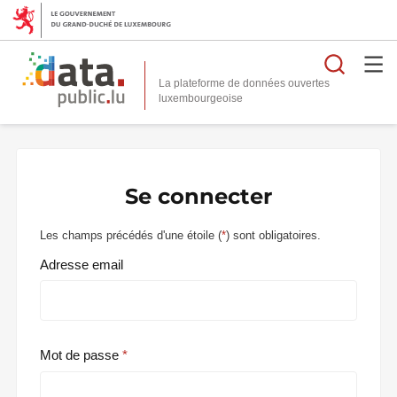
Reche
La plateforme de données ouvertes
Se connecter
Les champs précédés d'une étoile (
*
) sont obligatoires.
Adresse email
Mot de passe