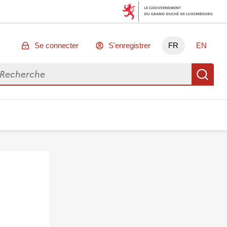
Se connecter
S'enregistrer
FR
EN
chercher des données
Re