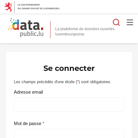
Reche
La plateforme de données ouvertes
Se connecter
Les champs précédés d'une étoile (
*
) sont obligatoires.
Adresse email
Mot de passe