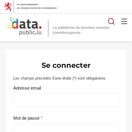
Reche
La plateforme de données ouvertes
Se connecter
Les champs précédés d'une étoile (
*
) sont obligatoires.
Adresse email
Mot de passe