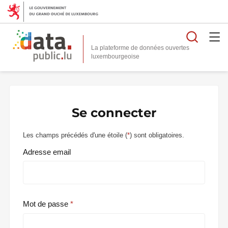
Reche
La plateforme de données ouvertes
Se connecter
Les champs précédés d'une étoile (
*
) sont obligatoires.
Adresse email
Mot de passe