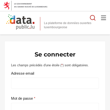
Reche
La plateforme de données ouvertes
Se connecter
Les champs précédés d'une étoile (
*
) sont obligatoires.
Adresse email
Mot de passe