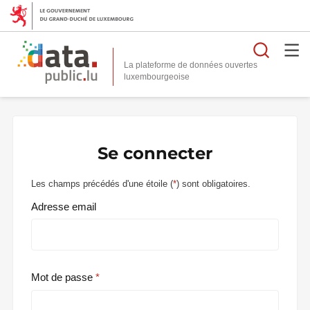
Reche
La plateforme de données ouvertes
Se connecter
Les champs précédés d'une étoile (
*
) sont obligatoires.
Adresse email
Mot de passe