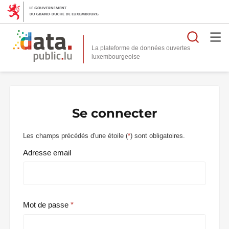
Reche
La plateforme de données ouvertes
Se connecter
Les champs précédés d'une étoile (
*
) sont obligatoires.
Adresse email
Mot de passe