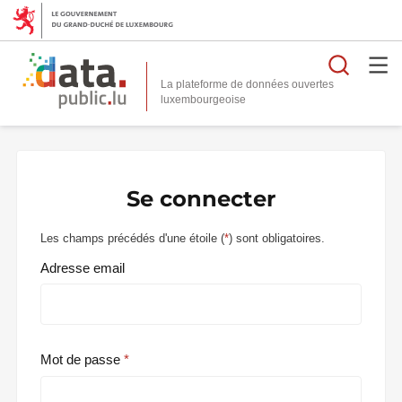
Reche
La plateforme de données ouvertes
Se connecter
Les champs précédés d'une étoile (
*
) sont obligatoires.
Adresse email
Mot de passe