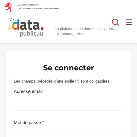
Reche
La plateforme de données ouvertes
Se connecter
Les champs précédés d'une étoile (
*
) sont obligatoires.
Adresse email
Mot de passe