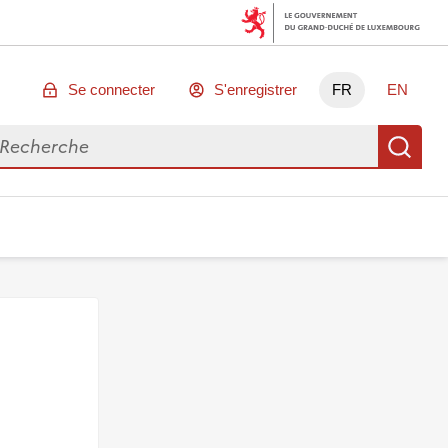
Se connecter
S'enregistrer
FR
EN
chercher des données
Re