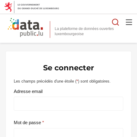
Reche
La plateforme de données ouvertes
Se connecter
Les champs précédés d'une étoile (
*
) sont obligatoires.
Adresse email
Mot de passe