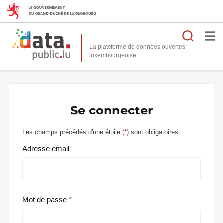
Reche
La plateforme de données ouvertes
Se connecter
Les champs précédés d'une étoile (
*
) sont obligatoires.
Adresse email
Mot de passe