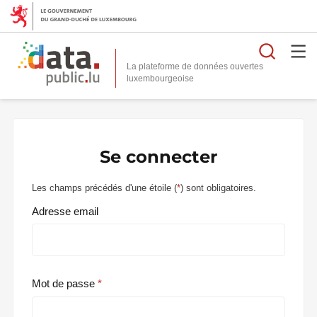
Reche
La plateforme de données ouvertes
Se connecter
Les champs précédés d'une étoile (
*
) sont obligatoires.
Adresse email
Mot de passe