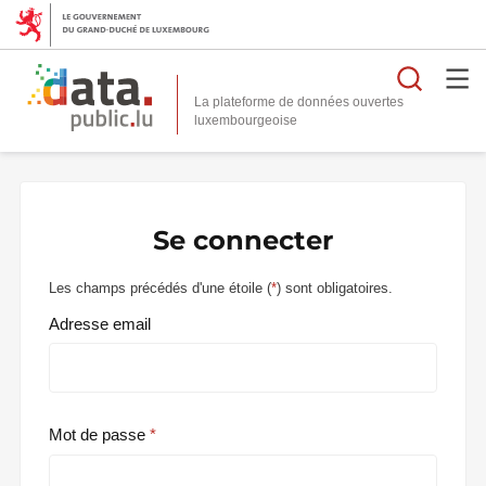
Reche
La plateforme de données ouvertes
Se connecter
Les champs précédés d'une étoile (
*
) sont obligatoires.
Adresse email
Mot de passe