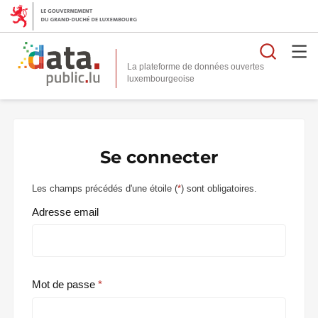
Reche
La plateforme de données ouvertes
Se connecter
Les champs précédés d'une étoile (
*
) sont obligatoires.
Adresse email
Mot de passe