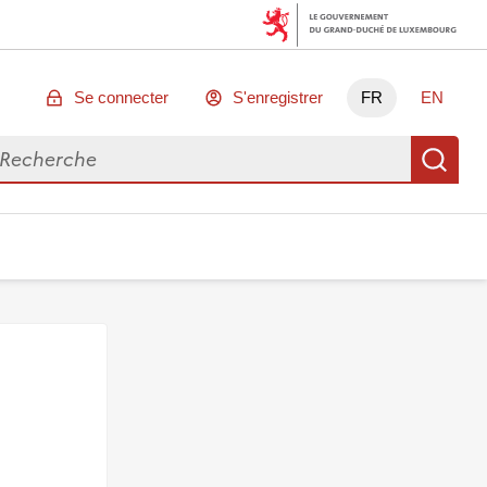
Se connecter
S'enregistrer
FR
EN
chercher des données
Re