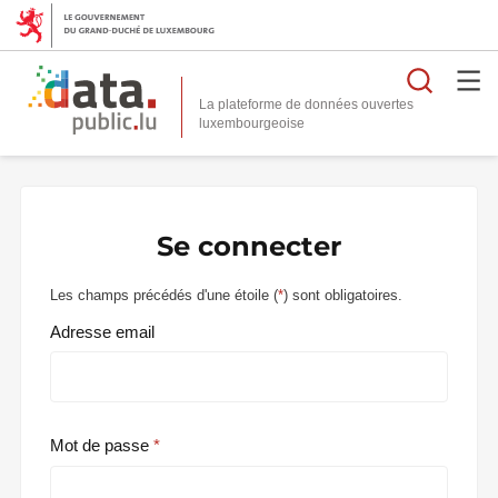
Reche
La plateforme de données ouvertes
Se connecter
Les champs précédés d'une étoile (
*
) sont obligatoires.
Adresse email
Mot de passe