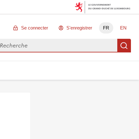
Se connecter
S'enregistrer
FR
EN
chercher des données
Re