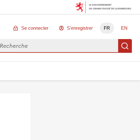
Se connecter
S'enregistrer
FR
EN
chercher des données
Re