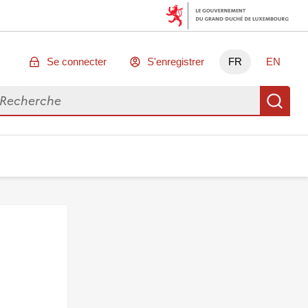
Se connecter
S'enregistrer
FR
EN
chercher des données
Re