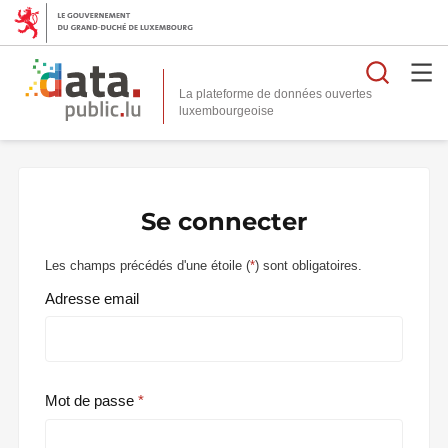
Reche
La plateforme de données ouvertes
Se connecter
Les champs précédés d'une étoile (
*
) sont obligatoires.
Adresse email
Mot de passe