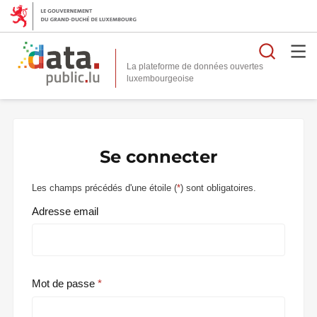
Reche
La plateforme de données ouvertes
Se connecter
Les champs précédés d'une étoile (
*
) sont obligatoires.
Adresse email
Mot de passe