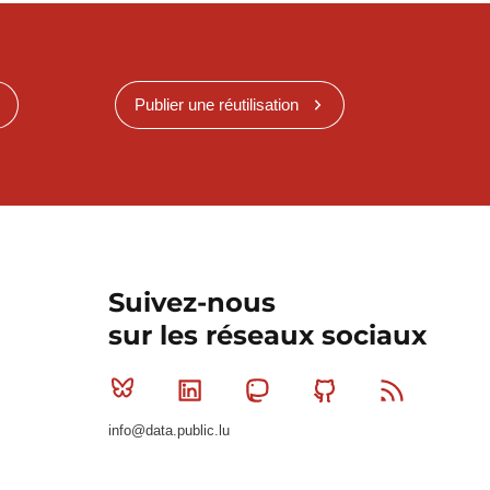
Publier une réutilisation
Suivez-nous
sur les réseaux sociaux
Bluesky
Linkedin
Mastodon
Github
RSS
info@data.public.lu